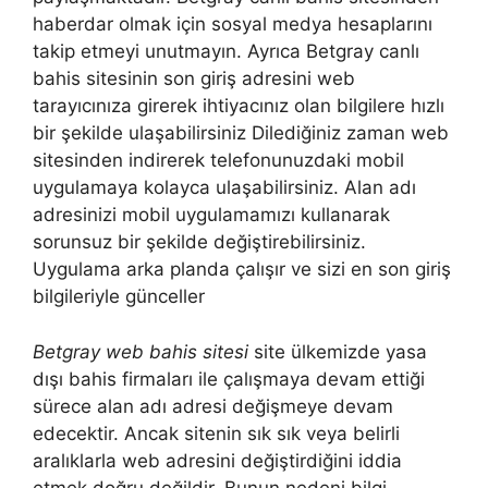
haberdar olmak için sosyal medya hesaplarını
takip etmeyi unutmayın. Ayrıca Betgray canlı
bahis sitesinin son giriş adresini web
tarayıcınıza girerek ihtiyacınız olan bilgilere hızlı
bir şekilde ulaşabilirsiniz Dilediğiniz zaman web
sitesinden indirerek telefonunuzdaki mobil
uygulamaya kolayca ulaşabilirsiniz. Alan adı
adresinizi mobil uygulamamızı kullanarak
sorunsuz bir şekilde değiştirebilirsiniz.
Uygulama arka planda çalışır ve sizi en son giriş
bilgileriyle günceller
Betgray web bahis sitesi
site ülkemizde yasa
dışı bahis firmaları ile çalışmaya devam ettiği
sürece alan adı adresi değişmeye devam
edecektir. Ancak sitenin sık sık veya belirli
aralıklarla web adresini değiştirdiğini iddia
etmek doğru değildir. Bunun nedeni bilgi