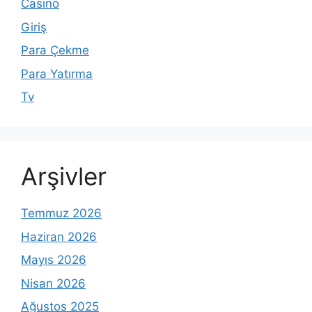
Casino
Giriş
Para Çekme
Para Yatırma
Tv
Arşivler
Temmuz 2026
Haziran 2026
Mayıs 2026
Nisan 2026
Ağustos 2025