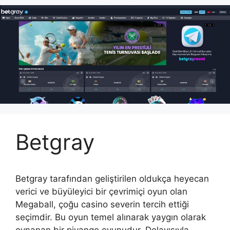
Betgray
Betgray tarafından geliştirilen oldukça heyecan
verici ve büyüleyici bir çevrimiçi oyun olan
Megaball, çoğu casino severin tercih ettiği
seçimdir. Bu oyun temel alınarak yaygın olarak
oynanan bir piyango oyunudur. Dolayısıyla