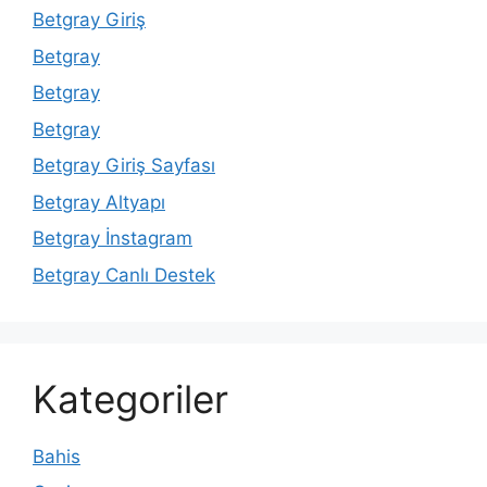
Betgray Giriş
Betgray
Betgray
Betgray
Betgray Giriş Sayfası
Betgray Altyapı
Betgray İnstagram
Betgray Canlı Destek
Kategoriler
Bahis