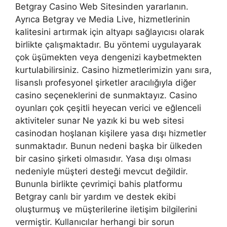
Betgray Casino Web Sitesinden yararlanın.
Ayrıca Betgray ve Media Live, hizmetlerinin
kalitesini artırmak için altyapı sağlayıcısı olarak
birlikte çalışmaktadır. Bu yöntemi uygulayarak
çok üşümekten veya dengenizi kaybetmekten
kurtulabilirsiniz. Casino hizmetlerimizin yanı sıra,
lisanslı profesyonel şirketler aracılığıyla diğer
casino seçeneklerini de sunmaktayız. Casino
oyunları çok çeşitli heyecan verici ve eğlenceli
aktiviteler sunar Ne yazık ki bu web sitesi
casinodan hoşlanan kişilere yasa dışı hizmetler
sunmaktadır. Bunun nedeni başka bir ülkeden
bir casino şirketi olmasıdır. Yasa dışı olması
nedeniyle müşteri desteği mevcut değildir.
Bununla birlikte çevrimiçi bahis platformu
Betgray canlı bir yardım ve destek ekibi
oluşturmuş ve müşterilerine iletişim bilgilerini
vermiştir. Kullanıcılar herhangi bir sorun