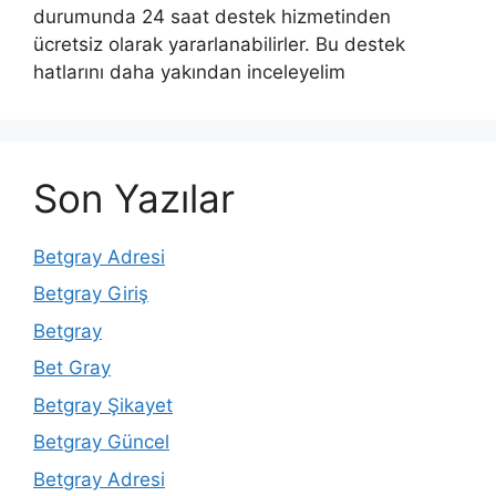
durumunda 24 saat destek hizmetinden
ücretsiz olarak yararlanabilirler. Bu destek
hatlarını daha yakından inceleyelim
Son Yazılar
Betgray Adresi
Betgray Giriş
Betgray
Bet Gray
Betgray Şikayet
Betgray Güncel
Betgray Adresi