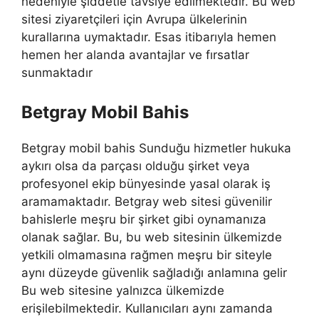
nedeniyle şiddetle tavsiye edilmektedir. Bu web
sitesi ziyaretçileri için Avrupa ülkelerinin
kurallarına uymaktadır. Esas itibarıyla hemen
hemen her alanda avantajlar ve fırsatlar
sunmaktadır
Betgray Mobil Bahis
Betgray mobil bahis Sunduğu hizmetler hukuka
aykırı olsa da parçası olduğu şirket veya
profesyonel ekip bünyesinde yasal olarak iş
aramamaktadır. Betgray web sitesi güvenilir
bahislerle meşru bir şirket gibi oynamanıza
olanak sağlar. Bu, bu web sitesinin ülkemizde
yetkili olmamasına rağmen meşru bir siteyle
aynı düzeyde güvenlik sağladığı anlamına gelir
Bu web sitesine yalnızca ülkemizde
erişilebilmektedir. Kullanıcıları aynı zamanda