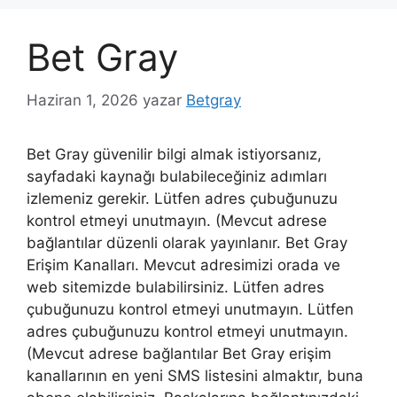
Bet Gray
Haziran 1, 2026
yazar
Betgray
Bet Gray güvenilir bilgi almak istiyorsanız,
sayfadaki kaynağı bulabileceğiniz adımları
izlemeniz gerekir. Lütfen adres çubuğunuzu
kontrol etmeyi unutmayın. (Mevcut adrese
bağlantılar düzenli olarak yayınlanır. Bet Gray
Erişim Kanalları. Mevcut adresimizi orada ve
web sitemizde bulabilirsiniz. Lütfen adres
çubuğunuzu kontrol etmeyi unutmayın. Lütfen
adres çubuğunuzu kontrol etmeyi unutmayın.
(Mevcut adrese bağlantılar Bet Gray erişim
kanallarının en yeni SMS listesini almaktır, buna