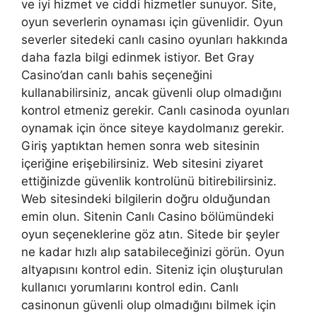
ve iyi hizmet ve ciddi hizmetler sunuyor. Site,
oyun severlerin oynaması için güvenlidir. Oyun
severler sitedeki canlı casino oyunları hakkında
daha fazla bilgi edinmek istiyor. Bet Gray
Casino’dan canlı bahis seçeneğini
kullanabilirsiniz, ancak güvenli olup olmadığını
kontrol etmeniz gerekir. Canlı casinoda oyunları
oynamak için önce siteye kaydolmanız gerekir.
Giriş yaptıktan hemen sonra web sitesinin
içeriğine erişebilirsiniz. Web sitesini ziyaret
ettiğinizde güvenlik kontrolünü bitirebilirsiniz.
Web sitesindeki bilgilerin doğru olduğundan
emin olun. Sitenin Canlı Casino bölümündeki
oyun seçeneklerine göz atın. Sitede bir şeyler
ne kadar hızlı alıp satabileceğinizi görün. Oyun
altyapısını kontrol edin. Siteniz için oluşturulan
kullanıcı yorumlarını kontrol edin. Canlı
casinonun güvenli olup olmadığını bilmek için