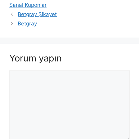
Sanal Kuponlar
Betgray Şikayet
Betgray
Yorum yapın
Yorum