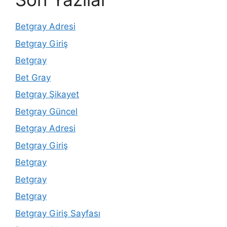
Betgray Adresi
Betgray Giriş
Betgray
Bet Gray
Betgray Şikayet
Betgray Güncel
Betgray Adresi
Betgray Giriş
Betgray
Betgray
Betgray
Betgray Giriş Sayfası