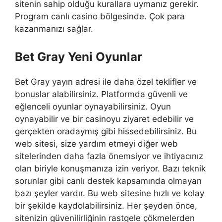
sitenin sahip olduğu kurallara uymanız gerekir.
Program canlı casino bölgesinde. Çok para
kazanmanızı sağlar.
Bet Gray Yeni Oyunlar
Bet Gray yayın adresi ile daha özel teklifler ve
bonuslar alabilirsiniz. Platformda güvenli ve
eğlenceli oyunlar oynayabilirsiniz. Oyun
oynayabilir ve bir casinoyu ziyaret edebilir ve
gerçekten oradaymış gibi hissedebilirsiniz. Bu
web sitesi, size yardım etmeyi diğer web
sitelerinden daha fazla önemsiyor ve ihtiyacınız
olan biriyle konuşmanıza izin veriyor. Bazı teknik
sorunlar gibi canlı destek kapsamında olmayan
bazı şeyler vardır. Bu web sitesine hızlı ve kolay
bir şekilde kaydolabilirsiniz. Her şeyden önce,
sitenizin güvenilirliğinin rastgele çökmelerden