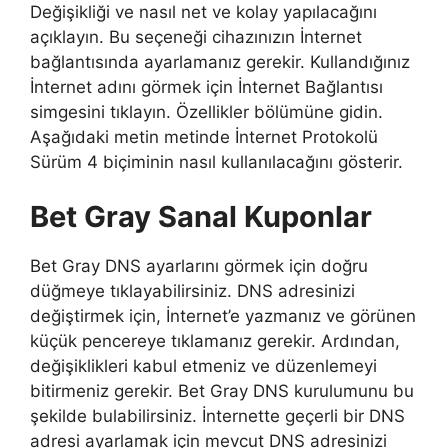
Değişikliği ve nasıl net ve kolay yapılacağını
açıklayın. Bu seçeneği cihazınızın İnternet
bağlantısında ayarlamanız gerekir. Kullandığınız
İnternet adını görmek için İnternet Bağlantısı
simgesini tıklayın. Özellikler bölümüne gidin.
Aşağıdaki metin metinde İnternet Protokolü
Sürüm 4 biçiminin nasıl kullanılacağını gösterir.
Bet Gray Sanal Kuponlar
Bet Gray DNS ayarlarını görmek için doğru
düğmeye tıklayabilirsiniz. DNS adresinizi
değiştirmek için, İnternet’e yazmanız ve görünen
küçük pencereye tıklamanız gerekir. Ardından,
değişiklikleri kabul etmeniz ve düzenlemeyi
bitirmeniz gerekir. Bet Gray DNS kurulumunu bu
şekilde bulabilirsiniz. İnternette geçerli bir DNS
adresi ayarlamak için mevcut DNS adresinizi