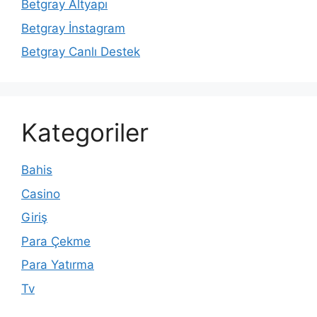
Betgray Altyapı
Betgray İnstagram
Betgray Canlı Destek
Kategoriler
Bahis
Casino
Giriş
Para Çekme
Para Yatırma
Tv