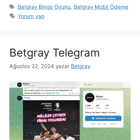
Etiketler
Betgray Bingo Oyunu
,
Betgray Mobil Ödeme
Yorum yap
Betgray Telegram
Ağustos 22, 2024
yazar
Betgray