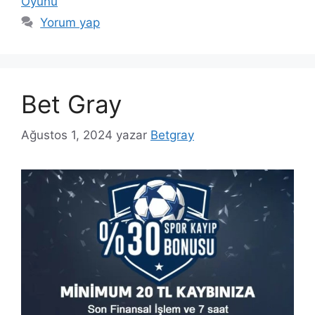
Oyunu
Yorum yap
Bet Gray
Ağustos 1, 2024
yazar
Betgray