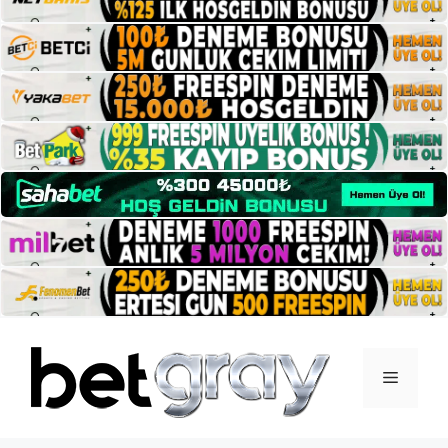
İçeriğe
atla
Menü