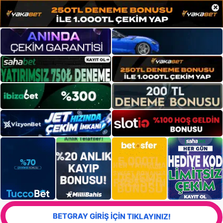
×
BETGRAY GİRİŞ İÇİN TIKLAYINIZ!