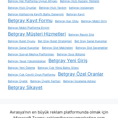
Betgray Her Platforma Uygun Altyapı
Betgray Hızlı Kazanç Yöntemi
Betgray Hızlı Oyunlar
Betgray Hızlı Yardım
betgray instagram
Betgray Kalitesiyle Keyifli Bahis Deneyimi
Betgray Kayıt
Betgray Kayıt Formu
Betgray Kaç Oldu
Betgray Mobil Giriş
Betgray Mobil Platforma Erişim
Betgray Müşteri Hizmetleri
Betgray Resmi Site
Betgray Rulet Oyunu
Bet Gray Rulet Stratejileri
Bet Gray Sanal Kuponlar
Betgray Sanal Kuponlar
Betgray Slot Makineleri
Betgray Slot Seçenekler
Betgray Sosyal Medya Platformları
Betgray Spor Bölümü
Betgray Yeni Giriş
Betgray Yasal Yükümlülükler
Betgray Yeni Ödeme
Betgray Çok Yönlü Bahis Sitesi
Betgray Özel Oranlar
Betgray Çok Çeşitli Oyun Platformu
Betgray Üyelik
Betgray Üyelik Şartları
Betgray İnceleme Adresi
Betgray Şikayet
Avrasya'nın en büyük reklam platformunda olmak için
Microsoft Teams:
reklam@avrasyamarketing.com