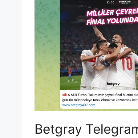
Betgray Telegra