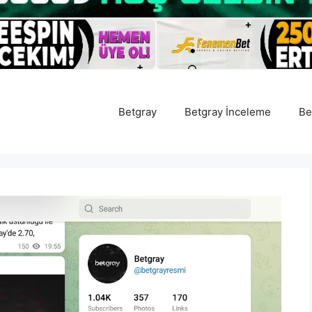
Betgray
Betgray İnceleme
Be