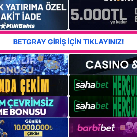
BETGRAY GİRİŞ İÇİN TIKLAYINIZ!