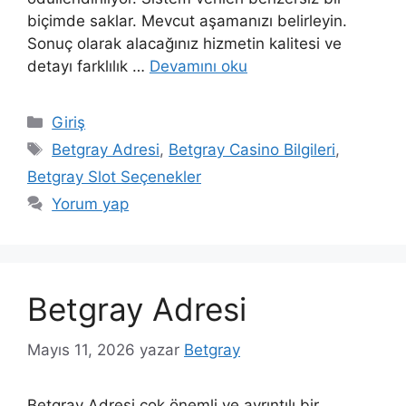
biçimde saklar. Mevcut aşamanızı belirleyin.
Sonuç olarak alacağınız hizmetin kalitesi ve
detayı farklılık …
Devamını oku
Kategoriler
Giriş
Etiketler
Betgray Adresi
,
Betgray Casino Bilgileri
,
Betgray Slot Seçenekler
Yorum yap
Betgray Adresi
Mayıs 11, 2026
yazar
Betgray
Betgray Adresi çok önemli ve ayrıntılı bir