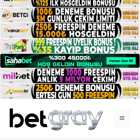
İçeriğe
atla
Menü