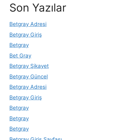
Son Yazılar
Betgray Adresi
Betgray Giriş
Betgray
Bet Gray
Betgray Şikayet
Betgray Güncel
Betgray Adresi
Betgray Giriş
Betgray
Betgray
Betgray
Betgray Giriş Sayfası