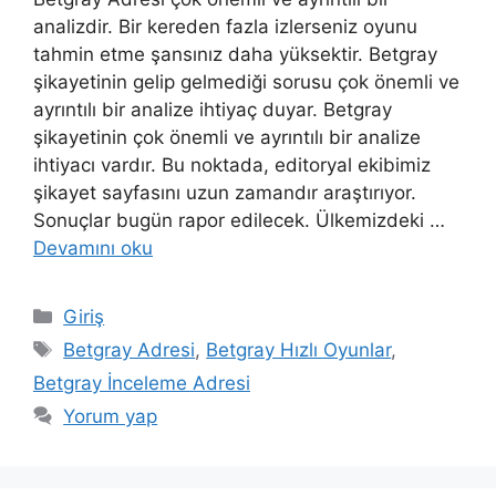
analizdir. Bir kereden fazla izlerseniz oyunu
tahmin etme şansınız daha yüksektir. Betgray
şikayetinin gelip gelmediği sorusu çok önemli ve
ayrıntılı bir analize ihtiyaç duyar. Betgray
şikayetinin çok önemli ve ayrıntılı bir analize
ihtiyacı vardır. Bu noktada, editoryal ekibimiz
şikayet sayfasını uzun zamandır araştırıyor.
Sonuçlar bugün rapor edilecek. Ülkemizdeki …
Devamını oku
Kategoriler
Giriş
Etiketler
Betgray Adresi
,
Betgray Hızlı Oyunlar
,
Betgray İnceleme Adresi
Yorum yap