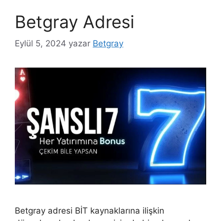
Betgray Adresi
Eylül 5, 2024
yazar
Betgray
Betgray adresi BİT kaynaklarına ilişkin