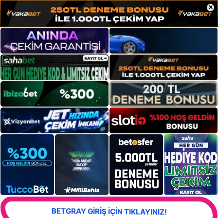
×
BETGRAY GİRİŞ İÇİN TIKLAYINIZ!