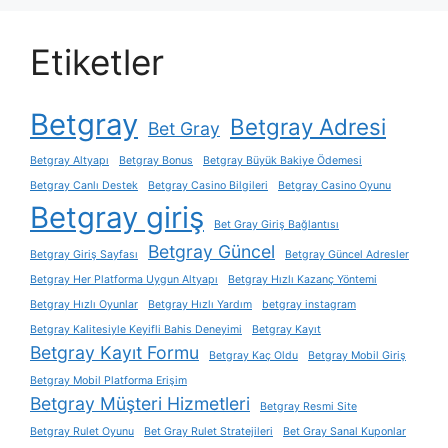
Etiketler
Betgray
Betgray Adresi
Bet Gray
Betgray Altyapı
Betgray Bonus
Betgray Büyük Bakiye Ödemesi
Betgray Canlı Destek
Betgray Casino Bilgileri
Betgray Casino Oyunu
Betgray giriş
Bet Gray Giriş Bağlantısı
Betgray Güncel
Betgray Giriş Sayfası
Betgray Güncel Adresler
Betgray Her Platforma Uygun Altyapı
Betgray Hızlı Kazanç Yöntemi
Betgray Hızlı Oyunlar
Betgray Hızlı Yardım
betgray instagram
Betgray Kalitesiyle Keyifli Bahis Deneyimi
Betgray Kayıt
Betgray Kayıt Formu
Betgray Kaç Oldu
Betgray Mobil Giriş
Betgray Mobil Platforma Erişim
Betgray Müşteri Hizmetleri
Betgray Resmi Site
Betgray Rulet Oyunu
Bet Gray Rulet Stratejileri
Bet Gray Sanal Kuponlar