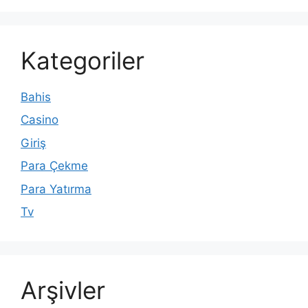
Kategoriler
Bahis
Casino
Giriş
Para Çekme
Para Yatırma
Tv
Arşivler