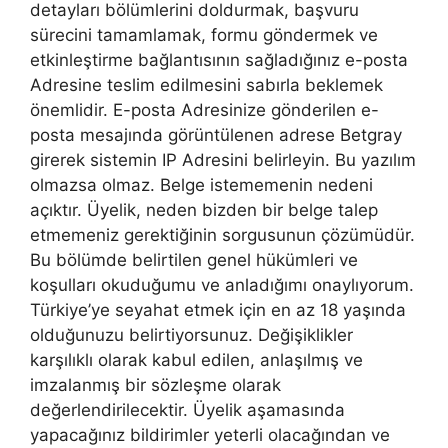
detayları bölümlerini doldurmak, başvuru
sürecini tamamlamak, formu göndermek ve
etkinleştirme bağlantısının sağladığınız e-posta
Adresine teslim edilmesini sabırla beklemek
önemlidir. E-posta Adresinize gönderilen e-
posta mesajında ​​görüntülenen adrese Betgray
girerek sistemin IP Adresini belirleyin. Bu yazılım
olmazsa olmaz. Belge istememenin nedeni
açıktır. Üyelik, neden bizden bir belge talep
etmemeniz gerektiğinin sorgusunun çözümüdür.
Bu bölümde belirtilen genel hükümleri ve
koşulları okuduğumu ve anladığımı onaylıyorum.
Türkiye’ye seyahat etmek için en az 18 yaşında
olduğunuzu belirtiyorsunuz. Değişiklikler
karşılıklı olarak kabul edilen, anlaşılmış ve
imzalanmış bir sözleşme olarak
değerlendirilecektir. Üyelik aşamasında
yapacağınız bildirimler yeterli olacağından ve