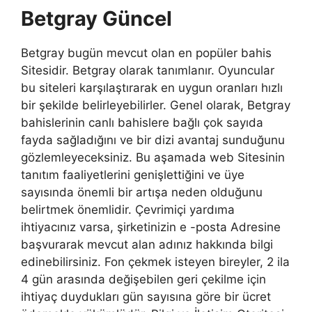
Betgray Güncel
Betgray bugün mevcut olan en popüler bahis
Sitesidir. Betgray olarak tanımlanır. Oyuncular
bu siteleri karşılaştırarak en uygun oranları hızlı
bir şekilde belirleyebilirler. Genel olarak, Betgray
bahislerinin canlı bahislere bağlı çok sayıda
fayda sağladığını ve bir dizi avantaj sunduğunu
gözlemleyeceksiniz. Bu aşamada web Sitesinin
tanıtım faaliyetlerini genişlettiğini ve üye
sayısında önemli bir artışa neden olduğunu
belirtmek önemlidir. Çevrimiçi yardıma
ihtiyacınız varsa, şirketinizin e -posta Adresine
başvurarak mevcut alan adınız hakkında bilgi
edinebilirsiniz. Fon çekmek isteyen bireyler, 2 ila
4 gün arasında değişebilen geri çekilme için
ihtiyaç duydukları gün sayısına göre bir ücret