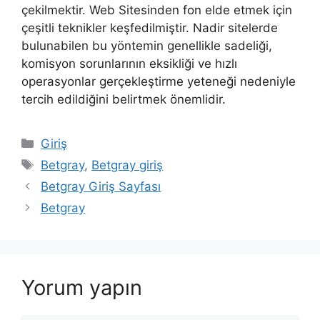
çekilmektir. Web Sitesinden fon elde etmek için
çeşitli teknikler keşfedilmiştir. Nadir sitelerde
bulunabilen bu yöntemin genellikle sadeliği,
komisyon sorunlarının eksikliği ve hızlı
operasyonlar gerçekleştirme yeteneği nedeniyle
tercih edildiğini belirtmek önemlidir.
Kategoriler
Giriş
Etiketler
Betgray
,
Betgray giriş
Betgray Giriş Sayfası
Betgray
Yorum yapın