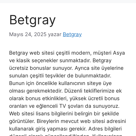
Betgray
Mayıs 24, 2025
yazar
Betgray
Betgray web sitesi çeşitli modern, müşteri Asya
ve klasik seçenekler sunmaktadır. Betgray
ücretsiz bonuslar sunuyor. Ayrıca site üyelerine
sunulan çeşitli teşvikler de bulunmaktadır.
Bunun için öncelikle kullanıcının siteye üye
olması gerekmektedir. Düzenli tekliflerimize ek
olarak bonus etkinlikleri, yüksek ücretli bonus
oranları ve eğlenceli TV şovları da sunuyoruz.
Web sitesi lisans bilgilerini belirgin bir şekilde
görüntüler. Bireylerin mevcut web sitesi adresini
kullanarak giriş yapması gerekir. Adres bilgileri