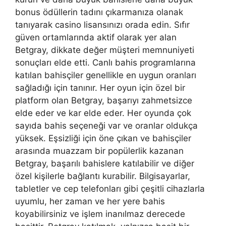
bonus ödüllerin tadını çıkarmanıza olanak
tanıyarak casino lisansınızı orada edin. Sıfır
güven ortamlarında aktif olarak yer alan
Betgray, dikkate değer müşteri memnuniyeti
sonuçları elde etti. Canlı bahis programlarına
katılan bahisçiler genellikle en uygun oranları
sağladığı için tanınır. Her oyun için özel bir
platform olan Betgray, başarıyı zahmetsizce
elde eder ve kar elde eder. Her oyunda çok
sayıda bahis seçeneği var ve oranlar oldukça
yüksek. Eşsizliği için öne çıkan ve bahisçiler
arasında muazzam bir popülerlik kazanan
Betgray, başarılı bahislere katılabilir ve diğer
özel kişilerle bağlantı kurabilir. Bilgisayarlar,
tabletler ve cep telefonları gibi çeşitli cihazlarla
uyumlu, her zaman ve her yere bahis
koyabilirsiniz ve işlem inanılmaz derecede