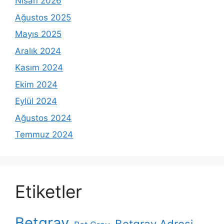
Nisan 2026
Ağustos 2025
Mayıs 2025
Aralık 2024
Kasım 2024
Ekim 2024
Eylül 2024
Ağustos 2024
Temmuz 2024
Etiketler
Betgray
Betgray Adresi