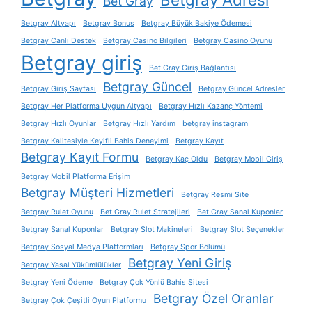
Bet Gray
Betgray Altyapı
Betgray Bonus
Betgray Büyük Bakiye Ödemesi
Betgray Canlı Destek
Betgray Casino Bilgileri
Betgray Casino Oyunu
Betgray giriş
Bet Gray Giriş Bağlantısı
Betgray Güncel
Betgray Giriş Sayfası
Betgray Güncel Adresler
Betgray Her Platforma Uygun Altyapı
Betgray Hızlı Kazanç Yöntemi
Betgray Hızlı Oyunlar
Betgray Hızlı Yardım
betgray instagram
Betgray Kalitesiyle Keyifli Bahis Deneyimi
Betgray Kayıt
Betgray Kayıt Formu
Betgray Kaç Oldu
Betgray Mobil Giriş
Betgray Mobil Platforma Erişim
Betgray Müşteri Hizmetleri
Betgray Resmi Site
Betgray Rulet Oyunu
Bet Gray Rulet Stratejileri
Bet Gray Sanal Kuponlar
Betgray Sanal Kuponlar
Betgray Slot Makineleri
Betgray Slot Seçenekler
Betgray Sosyal Medya Platformları
Betgray Spor Bölümü
Betgray Yeni Giriş
Betgray Yasal Yükümlülükler
Betgray Yeni Ödeme
Betgray Çok Yönlü Bahis Sitesi
Betgray Özel Oranlar
Betgray Çok Çeşitli Oyun Platformu