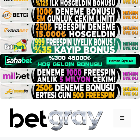
İçeriğe
atla
Menü