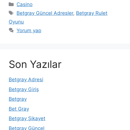
Kategoriler
Casino
Etiketler
Betgray Güncel Adresler
,
Betgray Rulet
Oyunu
Yorum yap
Son Yazılar
Betgray Adresi
Betgray Giriş
Betgray
Bet Gray
Betgray Şikayet
Betgray Güncel