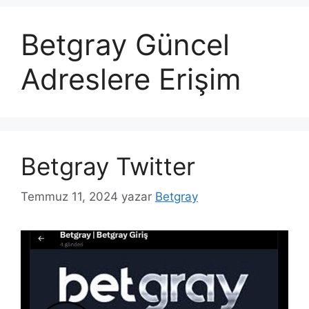
Betgray Güncel
Adreslere Erişim
Betgray Twitter
Temmuz 11, 2024
yazar
Betgray