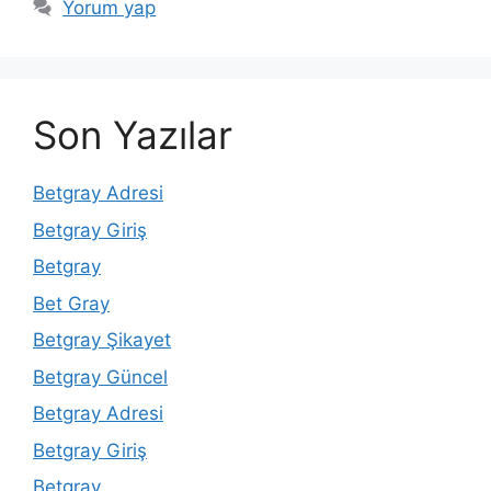
Yorum yap
Son Yazılar
Betgray Adresi
Betgray Giriş
Betgray
Bet Gray
Betgray Şikayet
Betgray Güncel
Betgray Adresi
Betgray Giriş
Betgray