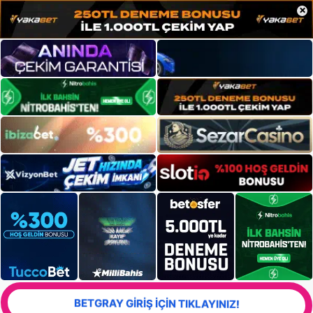
×
BETGRAY GİRİŞ İÇİN TIKLAYINIZ!