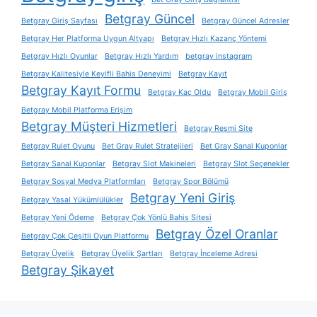
Betgray Güncel
Betgray Giriş Sayfası
Betgray Güncel Adresler
Betgray Her Platforma Uygun Altyapı
Betgray Hızlı Kazanç Yöntemi
Betgray Hızlı Oyunlar
Betgray Hızlı Yardım
betgray instagram
Betgray Kalitesiyle Keyifli Bahis Deneyimi
Betgray Kayıt
Betgray Kayıt Formu
Betgray Kaç Oldu
Betgray Mobil Giriş
Betgray Mobil Platforma Erişim
Betgray Müşteri Hizmetleri
Betgray Resmi Site
Betgray Rulet Oyunu
Bet Gray Rulet Stratejileri
Bet Gray Sanal Kuponlar
Betgray Sanal Kuponlar
Betgray Slot Makineleri
Betgray Slot Seçenekler
Betgray Sosyal Medya Platformları
Betgray Spor Bölümü
Betgray Yeni Giriş
Betgray Yasal Yükümlülükler
Betgray Yeni Ödeme
Betgray Çok Yönlü Bahis Sitesi
Betgray Özel Oranlar
Betgray Çok Çeşitli Oyun Platformu
Betgray Üyelik
Betgray Üyelik Şartları
Betgray İnceleme Adresi
Betgray Şikayet